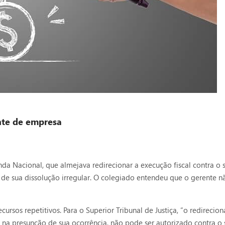
nte de empresa
da Nacional, que almejava redirecionar a execução fiscal contra o 
 de sua dissolução irregular. O colegiado entendeu que o gerente nã
ursos repetitivos. Para o Superior Tribunal de Justiça, “o redirec
u na presunção de sua ocorrência, não pode ser autorizado contra o