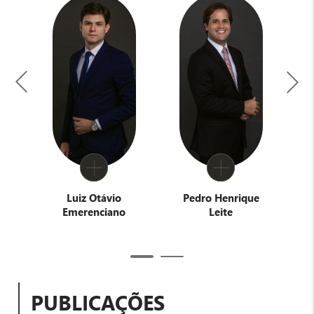
va
Luiz Otávio
Pedro Henrique
E
Emerenciano
Leite
PUBLICAÇÕES