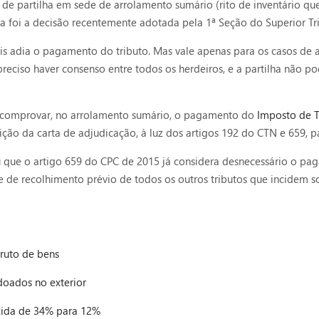
 partilha em sede de arrolamento sumário (rito de inventário que e
a foi a decisão recentemente adotada pela 1ª Seção do Superior Tribu
pois adia o pagamento do tributo. Mas vale apenas para os casos d
 preciso haver consenso entre todos os herdeiros, e a partilha não p
e comprovar, no arrolamento sumário, o pagamento do
Imposto de T
ão da carta de adjudicação, à luz dos artigos 192 do CTN e 659, p
rou que o artigo 659 do CPC de 2015 já considera desnecessário o 
e de recolhimento prévio de todos os outros tributos que incidem 
fruto de bens
oados no exterior
zida de 34% para 12%