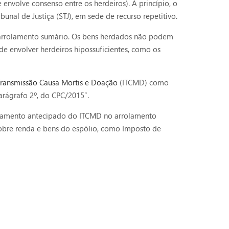
nvolve consenso entre os herdeiros). A princípio, o
nal de Justiça (STJ), em sede de recurso repetitivo.
e arrolamento sumário. Os bens herdados não podem
ode envolver herdeiros hipossuficientes, como os
ransmissão Causa Mortis e Doação
(ITCMD) como
arágrafo 2º, do CPC/2015”.
pagamento antecipado do ITCMD no arrolamento
sobre renda e bens do espólio, como Imposto de