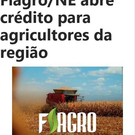
de
crédito para
crédito
de
agricultores da
custeio
agrícola
região