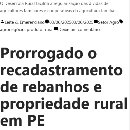
O Desenrola Rural facilita a regularização das dívidas de
agricultores familiares e cooperativas da agricultura familiar.
Publicado
Publicado
Tag
Leite & Emerenciano
03/06/2025
03/06/2025
Setor Agro
por
em
em
agronegócio
,
produtor rural
Deixe um comentário
Prazo
para
Prorrogado o
aderir
ao
recadastramento
Desenrola
Rural
de rebanhos e
foi
prorrogado
para
propriedade rural
setembro
em PE