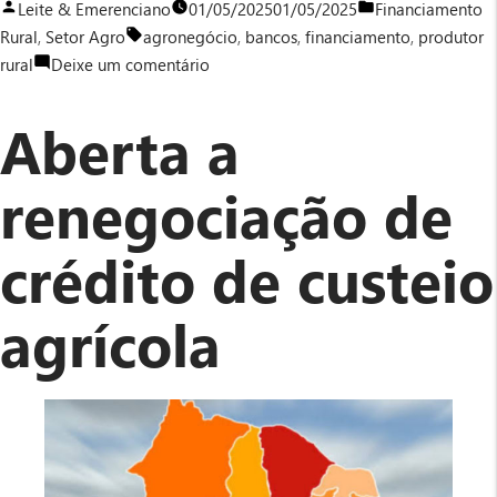
Publicado
Publicado
Leite & Emerenciano
01/05/2025
01/05/2025
Financiamento
por
Tags:
em
Rural
,
Setor Agro
agronegócio
,
bancos
,
financiamento
,
produtor
em
rural
Deixe um comentário
Autorizada
a
Aberta a
renegociação
de
renegociação de
dívidas
com
crédito de custeio
fundos
constitucionais
agrícola