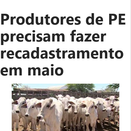
Prorrogado
o
Produtores de PE
recadastrament
de
precisam fazer
rebanhos
e
recadastramento
propriedade
rural
em
em maio
PE