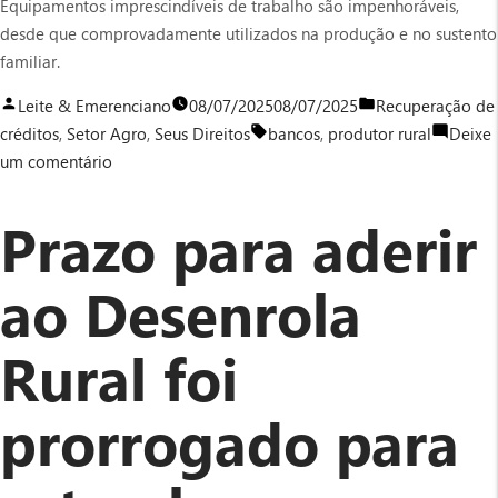
Equipamentos imprescindíveis de trabalho são impenhoráveis,
desde que comprovadamente utilizados na produção e no sustento
familiar.
Publicado
Publicado
Leite & Emerenciano
08/07/2025
08/07/2025
Recuperação de
por
Tags:
em
créditos
,
Setor Agro
,
Seus Direitos
bancos
,
produtor rural
Deixe
em
um comentário
Equipamentos
do
Prazo para aderir
produtor
rural
ao Desenrola
não
podem
Rural foi
ser
penhorados
prorrogado para