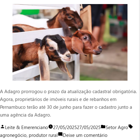
A Adagro prorrogou o prazo da atualização cadastral obrigatória.
Agora, proprietários de imóveis rurais e de rebanhos em
Pernambuco terão até 30 de junho para fazer o cadastro junto a
uma agência da Adagro.
Publicado
Publicado
Tag
Leite & Emerenciano
27/05/2025
27/05/2025
Setor Agro
por
em
em
agronegócio
,
produtor rural
Deixe um comentário