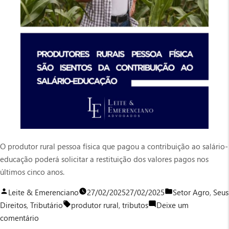
O produtor rural pessoa física que pagou a contribuição ao salário-
educação poderá solicitar a restituição dos valores pagos nos
últimos cinco anos.
Publicado
Publicado
Leite & Emerenciano
27/02/2025
27/02/2025
Setor Agro
,
Seus
por
Tags:
em
Direitos
,
Tributário
produtor rural
,
tributos
Deixe um
em
comentário