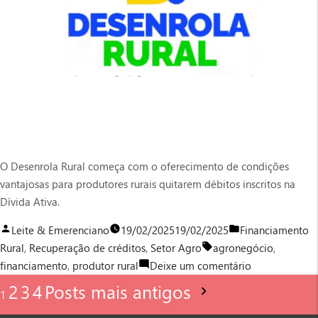
O Desenrola Rural começa com o oferecimento de condições
vantajosas para produtores rurais quitarem débitos inscritos na
Dívida Ativa.
Publicado
Publicado
Leite & Emerenciano
19/02/2025
19/02/2025
Financiamento
por
Tags:
em
Rural
,
Recuperação de créditos
,
Setor Agro
agronegócio
,
em
financiamento
,
produtor rural
Deixe um comentário
Paginação
Desenrola
2
3
4
Posts mais antigos
1
Rural
começa