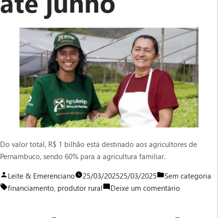
até junho
Do valor total, R$ 1 bilhão está destinado aos agricultores de
Pernambuco, sendo 60% para a agricultura familiar.
Publicado
Publicado
Leite & Emerenciano
25/03/2025
25/03/2025
Sem categoria
por
Tags:
em
em
financiamento
,
produtor rural
Deixe um comentário
BNB
impulsiona