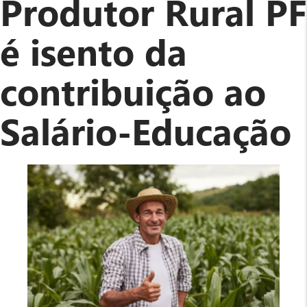
Produtor Rural PF
agricultores
com
é isento da
R$
10,2
contribuição ao
bilhões
até
junho
Salário-Educação