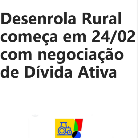
Produtor
Rural
Desenrola Rural
PF
é
começa em 24/02
isento
da
com negociação
contribuição
ao
Salário-
de Dívida Ativa
Educação