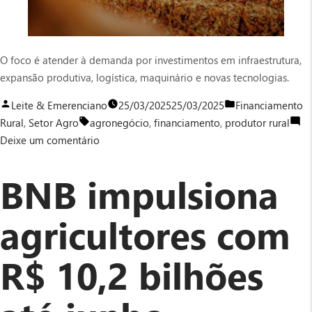
O foco é atender à demanda por investimentos em infraestrutura,
expansão produtiva, logística, maquinário e novas tecnologias.
Publicado
Publicado
Leite & Emerenciano
25/03/2025
25/03/2025
Financiamento
por
Tags:
em
Rural
,
Setor Agro
agronegócio
,
financiamento
,
produtor rural
em
Deixe um comentário
Fiagro/NE
abre
BNB impulsiona
crédito
para
agricultores com
agricultores
da
R$ 10,2 bilhões
região