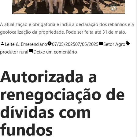
A atualização é obrigatória e inclui a declaração dos rebanhos e a
geolocalização da propriedade. Pode ser feita até 31.de maio.
Publicado
Publicado
Tag
Leite & Emerenciano
07/05/2025
07/05/2025
Setor Agro
por
em
em
produtor rural
Deixe um comentário
Produtores
de
Autorizada a
PE
precisam
renegociação de
fazer
recadastramento
dívidas com
em
maio
fundos