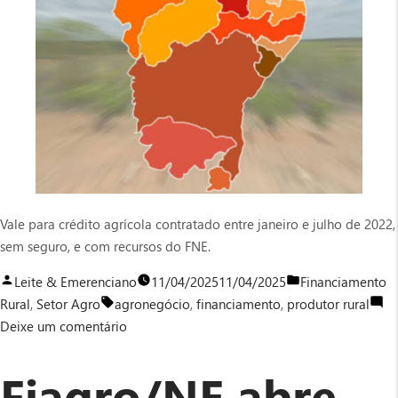
Vale para crédito agrícola contratado entre janeiro e julho de 2022,
sem seguro, e com recursos do FNE.
Publicado
Publicado
Leite & Emerenciano
11/04/2025
11/04/2025
Financiamento
por
Tags:
em
Rural
,
Setor Agro
agronegócio
,
financiamento
,
produtor rural
em
Deixe um comentário
Aberta
a
Fiagro/NE abre
renegociação